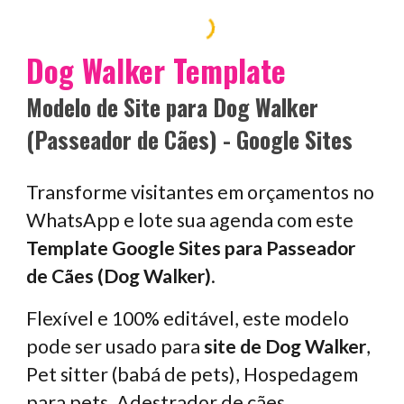
Dog Walk
er
Template
M
odelo de
S
ite para
Dog Walk
er
(Passeador de Cães) - Google Sites
Transforme visitantes em orçamentos no
WhatsApp e lote sua agenda com este
Template Google Sites para
Passeador
de Cães (Dog Walker)
.
Flexível e 100% editável, este modelo
pode ser usado para
site de
Dog Walker
,
Pet sitter (babá de pets), Hospedagem
para pets, Adestrador de cães,